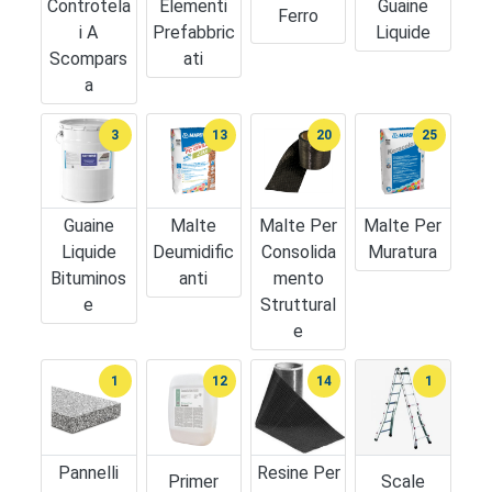
Controtela
Elementi
Guaine
Ferro
I A
Prefabbric
Liquide
Scompars
Ati
A
3
13
20
25
Guaine
Malte
Malte Per
Malte Per
Liquide
Deumidific
Consolida
Muratura
Bituminos
Anti
Mento
E
Struttural
E
1
12
14
1
Pannelli
Resine Per
Primer
Scale