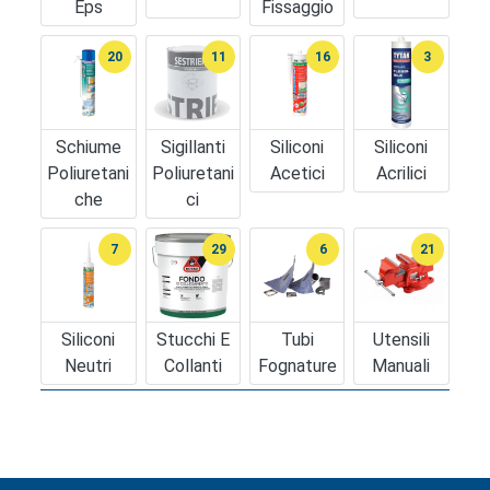
Eps
Fissaggio
20
11
16
3
Schiume
Sigillanti
Siliconi
Siliconi
Poliuretani
Poliuretani
Acetici
Acrilici
Che
Ci
7
29
6
21
Siliconi
Stucchi E
Tubi
Utensili
Neutri
Collanti
Fognature
Manuali