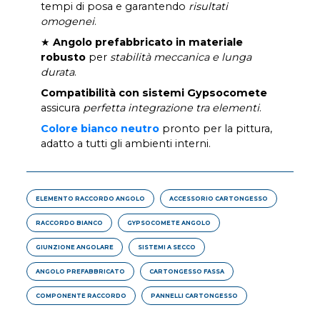
tempi di posa e garantendo
risultati
omogenei
.
★
Angolo prefabbricato in materiale
robusto
per
stabilità meccanica e lunga
durata
.
Compatibilità con sistemi Gypsocomete
assicura
perfetta integrazione tra elementi
.
Colore bianco neutro
pronto per la pittura,
adatto a tutti gli ambienti interni.
ELEMENTO RACCORDO ANGOLO
ACCESSORIO CARTONGESSO
RACCORDO BIANCO
GYPSOCOMETE ANGOLO
GIUNZIONE ANGOLARE
SISTEMI A SECCO
ANGOLO PREFABBRICATO
CARTONGESSO FASSA
COMPONENTE RACCORDO
PANNELLI CARTONGESSO