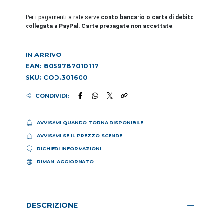
Per i pagamenti a rate serve
conto bancario o carta di debito
collegata a PayPal. Carte prepagate non accettate
.
IN ARRIVO
EAN: 8059787010117
SKU: COD.301600
CONDIVIDI:
AVVISAMI QUANDO TORNA DISPONIBILE
AVVISAMI SE IL PREZZO SCENDE
RICHIEDI INFORMAZIONI
RIMANI AGGIORNATO
DESCRIZIONE