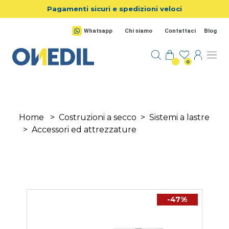
Salta al contenuto principale
Pagamenti sicuri e spedizioni veloci
Whatsapp
Chi siamo
Contattaci
Blog
0
Home
>
Costruzioni a secco
>
Sistemi a lastre
>
Accessori ed attrezzature
-47%