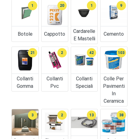
1
20
1
9
Cardarelle
Botole
Cappotto
Cemento
E Mastelli
21
2
42
103
Collanti
Collanti
Collanti
Colle Per
Gomma
Pvc
Speciali
Pavimenti
In
Ceramica
3
2
13
38