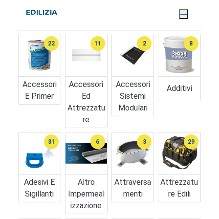
EDILIZIA
22
11
2
8
Accessori
Accessori
Accessori
Additivi
E Primer
Ed
Sistemi
Attrezzatu
Modulari
Re
31
6
3
29
Adesivi E
Altro
Attraversa
Attrezzatu
Sigillanti
Impermeal
Menti
Re Edili
Izzazione