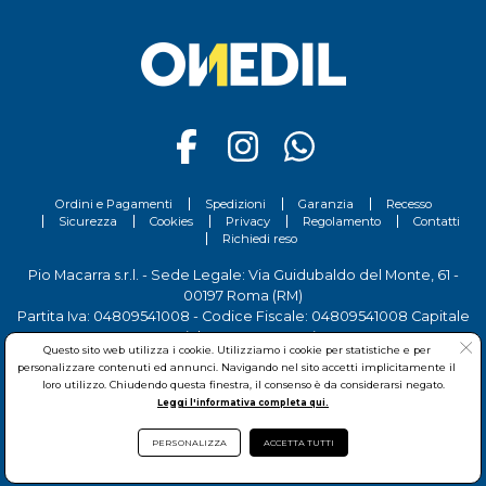
Ordini e Pagamenti
Spedizioni
Garanzia
Recesso
Sicurezza
Cookies
Privacy
Regolamento
Contatti
Richiedi reso
Pio Macarra s.r.l. - Sede Legale: Via Guidubaldo del Monte, 61 -
00197 Roma (RM)
Partita Iva: 04809541008 - Codice Fiscale: 04809541008 Capitale
Sociale 700.000 Euro i.v.
Questo sito web utilizza i cookie. Utilizziamo i cookie per statistiche e per
Tel.
06 81156444
- Sede Operativa: Via delle Imprese, 7 - 00030
personalizzare contenuti ed annunci. Navigando nel sito accetti implicitamente il
San Cesareo (RM)
loro utilizzo. Chiudendo questa finestra, il consenso è da considerarsi negato.
Leggi l'informativa completa qui.
PERSONALIZZA
ACCETTA TUTTI