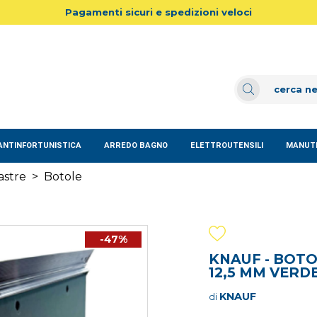
Pagamenti sicuri e spedizioni veloci
ANTINFORTUNISTICA
ARREDO BAGNO
ELETTROUTENSILI
MANUTE
lastre
>
Botole
-47%
KNAUF - BOTO
12,5 MM VERD
KNAUF
di