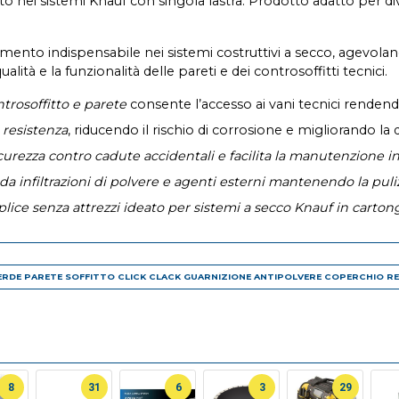
nei sistemi Knauf con singola lastra. Prodotto adatto per dive
nto indispensabile nei sistemi costruttivi a secco, agevoland
qualità e la funzionalità delle pareti e dei controsoffitti tecnici.
trosoffitto e parete
consente l’accesso ai vani tecnici renden
 resistenza
, riducendo il rischio di corrosione e migliorando la d
icurezza contro cadute accidentali e facilita la manutenzione i
 da infiltrazioni di polvere e agenti esterni mantenendo la pul
lice senza attrezzi ideato per sistemi a secco Knauf in carto
DE PARETE SOFFITTO CLICK CLACK GUARNIZIONE ANTIPOLVERE COPERCHIO REMO
8
31
6
3
29