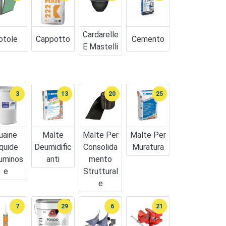
Cardarelle
otole
Cappotto
Cemento
E Mastelli
3
13
20
25
uaine
Malte
Malte Per
Malte Per
iquide
Deumidific
Consolida
Muratura
uminos
Anti
Mento
E
Struttural
E
7
29
6
21