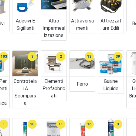
Adesivi E
Altro
Attraversa
Attrezzat
ivi
B
Sigillanti
Impermeal
Menti
Ure Edili
Izzazione
103
3
2
13
39
Per
Controtela
Elementi
Guaine
G
Ferro
enti
I A
Prefabbric
Liquide
L
Scompars
Ati
Bit
ica
A
1
20
11
16
3