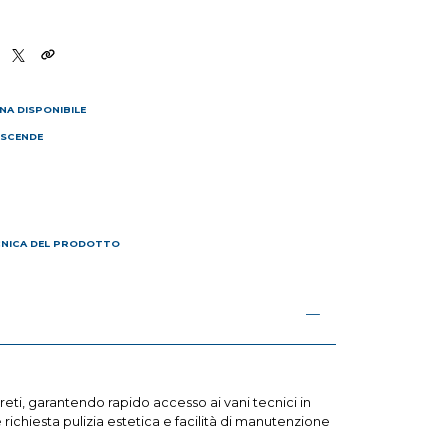
NA DISPONIBILE
 SCENDE
I
CNICA DEL PRODOTTO
areti, garantendo rapido accesso ai vani tecnici in
 richiesta pulizia estetica e facilità di manutenzione