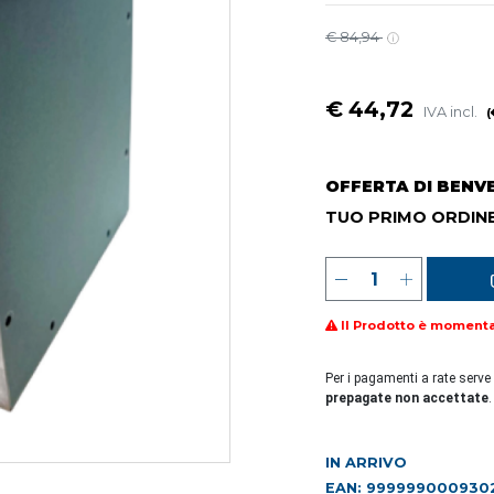
€ 84,94
€ 44,72
IVA incl.
(
OFFERTA DI BENV
TUO PRIMO ORDINE
Il Prodotto è moment
Per i pagamenti a rate serve
prepagate non accettate
.
IN ARRIVO
EAN: 999999000930