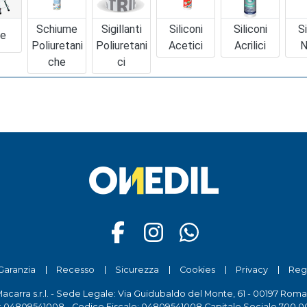
Schiume
Sigillanti
Siliconi
Siliconi
Si
le
Poliuretani
Poliuretani
Acetici
Acrilici
N
Che
Ci
Garanzia
Recesso
Sicurezza
Cookies
Privacy
Reg
Macarra s.r.l. - Sede Legale: Via Guidubaldo del Monte, 61 - 00197 Roma
a: 04809541008 - Codice Fiscale: 04809541008 Capitale Sociale 700.00