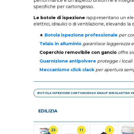
performance e un aspetto uniforme e integrato 
specifiche per cartongesso.
Le botole di ispezione
rappresentano un eleme
elettrici, idraulici o di ventilazione, elevando la 
★
Botola ispezione professionale
per con
Telaio in alluminio
garantisce leggerezza e
Coperchio removibile con gancio
offre s
Guarnizione antipolvere
protegge i locali
Meccanismo click clack
per apertura semp
BOTOLA ISPEZIONE CARTONGESSO KNAUF IDROLASTRA VER
EDILIZIA
23
11
2