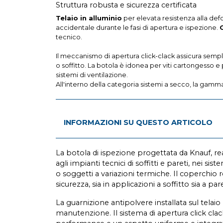
Struttura robusta e sicurezza certificata
Telaio in alluminio
per elevata resistenza alla def
accidentale durante le fasi di apertura e ispezione.
tecnico.
Il meccanismo di apertura click-clack assicura sempli
o soffitto. La botola è idonea per viti cartongesso e p
sistemi di ventilazione.
All'interno della categoria sistemi a secco, la gamma
INFORMAZIONI SU QUESTO ARTICOLO
La botola di ispezione progettata da Knauf, re
agli impianti tecnici di soffitti e pareti, nei s
o soggetti a variazioni termiche. Il coperchio r
sicurezza, sia in applicazioni a soffitto sia a par
La guarnizione antipolvere installata sul telaio 
manutenzione. Il sistema di apertura click clack