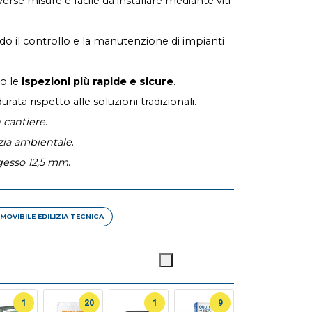
rse misure e facile da installare mediante viti
o il controllo e la manutenzione di impianti
do le
ispezioni più rapide e sicure
.
urata rispetto alle soluzioni tradizionali.
n cantiere
.
izia ambientale
.
ngesso 12,5 mm
.
VIBILE EDILIZIA TECNICA
1
20
1
9