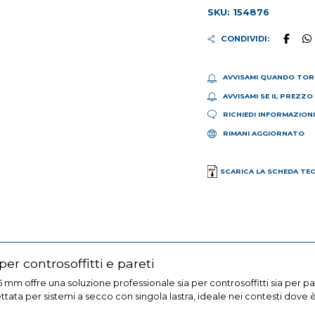
SKU: 154876
CONDIVIDI:
AVVISAMI QUANDO TOR
AVVISAMI SE IL PREZZO
RICHIEDI INFORMAZION
RIMANI AGGIORNATO
SCARICA LA SCHEDA TE
per controsoffitti e pareti
,5 mm offre una soluzione professionale sia per controsoffitti sia per p
gettata per sistemi a secco con singola lastra, ideale nei contesti dove è