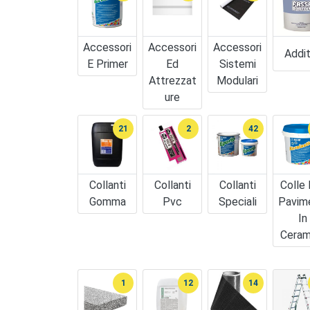
Accessori
Accessori
Accessori
Addit
E Primer
Ed
Sistemi
Attrezzat
Modulari
Ure
21
2
42
Collanti
Collanti
Collanti
Colle 
Gomma
Pvc
Speciali
Pavim
In
Ceram
1
12
14