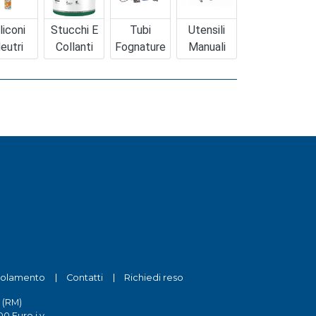
liconi
Stucchi E
Tubi
Utensili
eutri
Collanti
Fognature
Manuali
olamento
Contatti
Richiedi reso
 (RM)
0 Euro i.v.