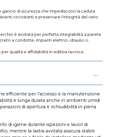
e gancio di sicurezza che impediscono la caduta
ienti circostanti e preservare l'integrità del vano
perchio è avvitata per perfetta integrabilità a parete
reto a condotte, impianti elettrici, idraulici o
r qualità e affidabilità in edilizia tecnica.
one efficiente per l’accesso e la manutenzione
stabilità e lunga durata anche in ambienti umidi
razioni di apertura e richiudibilità in piena
llo di igiene durante ispezioni e lavori di
i, mentre la lastra avvitata assicura stabili