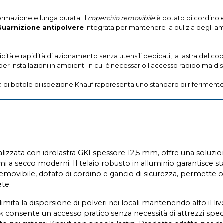
ormazione e lunga durata. Il
coperchio removibile
è dotato di cordino 
Guarnizione antipolvere
integrata per mantenere la pulizia degli amb
cità e rapidità di azionamento senza utensili dedicati, la lastra del co
er installazioni in ambienti in cui è necessario l'accesso rapido ma disc
 di botole di ispezione Knauf rappresenta uno standard di riferimento pe
alizzata con idrolastra GKI spessore 12,5 mm, offre una soluzi
istemi a secco moderni. Il telaio robusto in alluminio garantisce 
emovibile, dotato di cordino e gancio di sicurezza, permette ope
ete.
limita la dispersione di polveri nei locali mantenendo alto il live
 consente un accesso pratico senza necessità di attrezzi specific