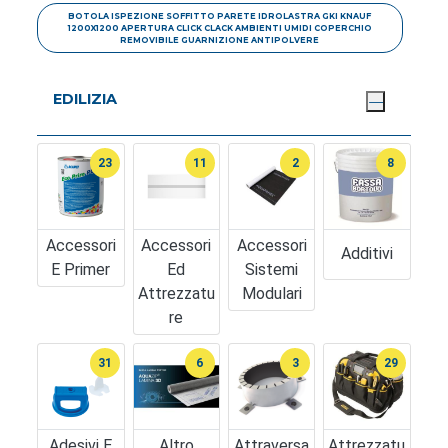
BOTOLA ISPEZIONE SOFFITTO PARETE IDROLASTRA GKI KNAUF
1200X1200 APERTURA CLICK CLACK AMBIENTI UMIDI COPERCHIO
REMOVIBILE GUARNIZIONE ANTIPOLVERE
EDILIZIA
23
11
2
8
Accessori
Accessori
Accessori
Additivi
E Primer
Ed
Sistemi
Attrezzatu
Modulari
Re
31
6
3
29
Adesivi E
Altro
Attraversa
Attrezzatu