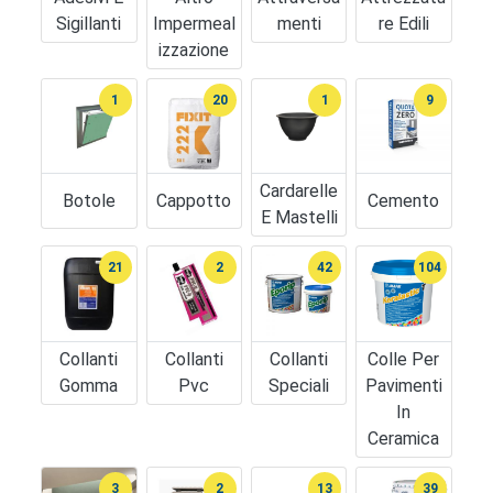
Sigillanti
Impermeal
Menti
Re Edili
Izzazione
1
20
1
9
Cardarelle
Botole
Cappotto
Cemento
E Mastelli
21
2
42
104
Collanti
Collanti
Collanti
Colle Per
Gomma
Pvc
Speciali
Pavimenti
In
Ceramica
3
2
13
39