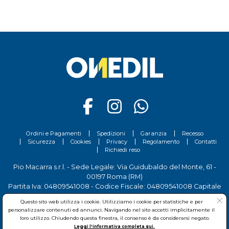
Ordini e Pagamenti
Spedizioni
Garanzia
Recesso
Sicurezza
Cookies
Privacy
Regolamento
Contatti
Richiedi reso
Pio Macarra s.r.l. - Sede Legale: Via Guidubaldo del Monte, 61 -
00197 Roma (RM)
Partita Iva: 04809541008 - Codice Fiscale: 04809541008 Capitale
Sociale 700.000 Euro i.v.
Questo sito web utilizza i cookie. Utilizziamo i cookie per statistiche e per
Tel.
06 81156444
- Sede Operativa: Via delle Imprese, 7 - 00030
personalizzare contenuti ed annunci. Navigando nel sito accetti implicitamente il
San Cesareo (RM)
loro utilizzo. Chiudendo questa finestra, il consenso è da considerarsi negato.
Leggi l'informativa completa qui.