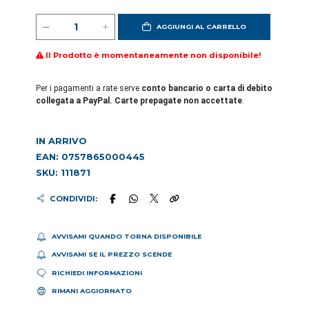
AGGIUNGI AL CARRELLO
Il Prodotto è momentaneamente non disponibile!
Per i pagamenti a rate serve
conto bancario o carta di debito
collegata a PayPal. Carte prepagate non accettate
.
IN ARRIVO
EAN: 0757865000445
SKU: 111871
CONDIVIDI:
AVVISAMI QUANDO TORNA DISPONIBILE
AVVISAMI SE IL PREZZO SCENDE
RICHIEDI INFORMAZIONI
RIMANI AGGIORNATO