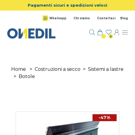
Salta al contenuto principale
Pagamenti sicuri e spedizioni veloci
Whatsapp
Chi siamo
Contattaci
Blog
0
Home
>
Costruzioni a secco
>
Sistemi a lastre
>
Botole
-47%