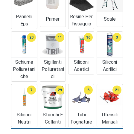
Pannelli
Resine Per
Primer
Scale
Eps
Fissaggio
20
11
16
3
Schiume
Sigillanti
Siliconi
Siliconi
Poliuretani
Poliuretani
Acetici
Acrilici
Che
Ci
7
29
6
21
Siliconi
Stucchi E
Tubi
Utensili
Neutri
Collanti
Fognature
Manuali