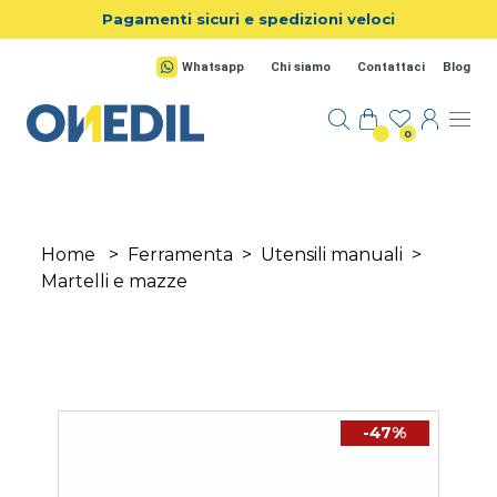
Salta al contenuto principale
Pagamenti sicuri e spedizioni veloci
Whatsapp
Chi siamo
Contattaci
Blog
0
Home
>
Ferramenta
>
Utensili manuali
>
Martelli e mazze
-47%