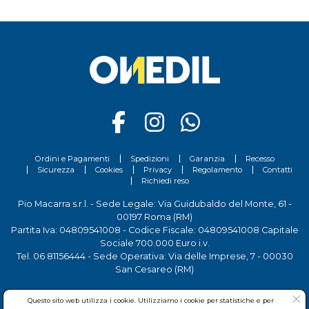
Ordini e Pagamenti
Spedizioni
Garanzia
Recesso
Sicurezza
Cookies
Privacy
Regolamento
Contatti
Richiedi reso
Pio Macarra s.r.l. - Sede Legale: Via Guidubaldo del Monte, 61 -
00197 Roma (RM)
Partita Iva: 04809541008 - Codice Fiscale: 04809541008 Capitale
Sociale 700.000 Euro i.v.
Tel.
06 81156444
- Sede Operativa: Via delle Imprese, 7 - 00030
San Cesareo (RM)
Questo sito web utilizza i cookie. Utilizziamo i cookie per statistiche e per