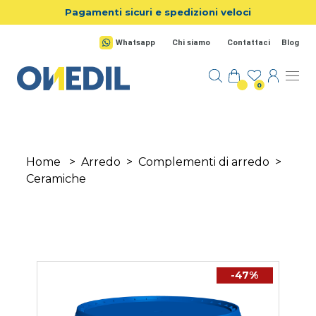
Salta al contenuto principale
Pagamenti sicuri e spedizioni veloci
Whatsapp
Chi siamo
Contattaci
Blog
0
Home
>
Arredo
>
Complementi di arredo
>
Ceramiche
-47%