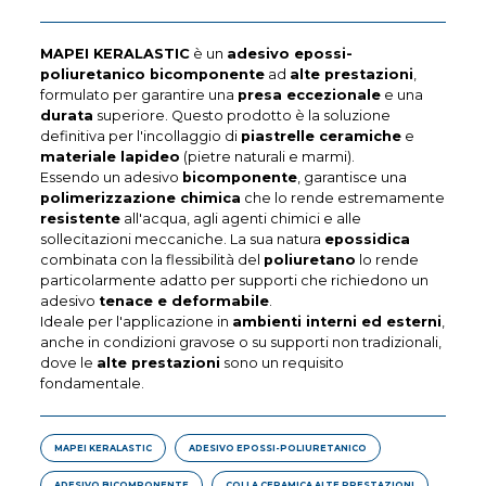
MAPEI KERALASTIC
è un
adesivo epossi-
poliuretanico bicomponente
ad
alte prestazioni
,
formulato per garantire una
presa eccezionale
e una
durata
superiore. Questo prodotto è la soluzione
definitiva per l'incollaggio di
piastrelle ceramiche
e
materiale lapideo
(pietre naturali e marmi).
Essendo un adesivo
bicomponente
, garantisce una
polimerizzazione chimica
che lo rende estremamente
resistente
all'acqua, agli agenti chimici e alle
sollecitazioni meccaniche. La sua natura
epossidica
combinata con la flessibilità del
poliuretano
lo rende
particolarmente adatto per supporti che richiedono un
adesivo
tenace e deformabile
.
Ideale per l'applicazione in
ambienti interni ed esterni
,
anche in condizioni gravose o su supporti non tradizionali,
dove le
alte prestazioni
sono un requisito
fondamentale.
MAPEI KERALASTIC
ADESIVO EPOSSI-POLIURETANICO
ADESIVO BICOMPONENTE
COLLA CERAMICA ALTE PRESTAZIONI