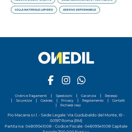
COLLA MATERIALE LAPIDEO
ADESIVO DEFORMABILE
Ordini e Pagamenti
Spedizioni
Garanzia
Recesso
Sicurezza
Cookies
Privacy
Regolamento
Contatti
Richiedi reso
Pio Macarra s.r.l. - Sede Legale: Via Guidubaldo del Monte, 61 -
00197 Roma (RM)
Partita Iva: 04809541008 - Codice Fiscale: 04809541008 Capitale
Sociale 700.000 Euro i.v.