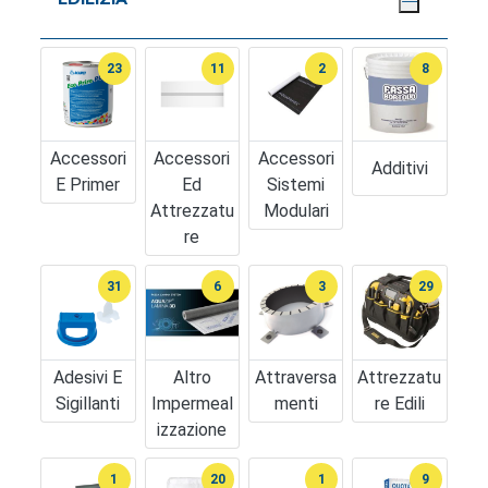
23
11
2
8
Accessori
Accessori
Accessori
Additivi
E Primer
Ed
Sistemi
Attrezzatu
Modulari
Re
31
6
3
29
Adesivi E
Altro
Attraversa
Attrezzatu
Sigillanti
Impermeal
Menti
Re Edili
Izzazione
1
20
1
9