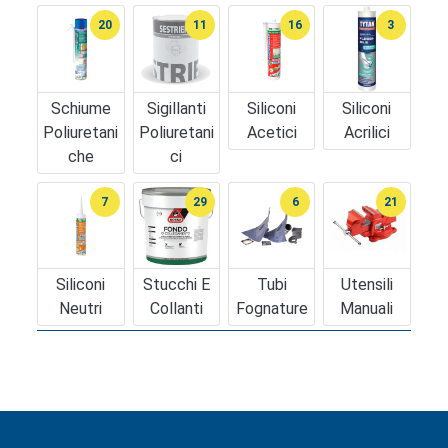
20
11
16
3
Schiume
Sigillanti
Siliconi
Siliconi
Poliuretani
Poliuretani
Acetici
Acrilici
Che
Ci
7
29
6
21
Siliconi
Stucchi E
Tubi
Utensili
Neutri
Collanti
Fognature
Manuali