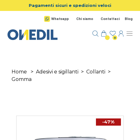
Salta al contenuto principale
Pagamenti sicuri e spedizioni veloci
Whatsapp
Chi siamo
Contattaci
Blog
0
Home
>
Adesivi e sigillanti
>
Collanti
>
Gomma
-47%