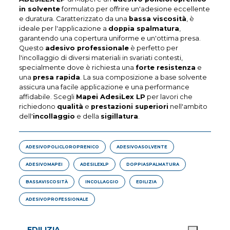
in solvente
formulato per offrire un'adesione eccellente
e duratura. Caratterizzato da una
bassa viscosità
, è
ideale per l'applicazione a
doppia spalmatura
,
garantendo una copertura uniforme e un'ottima presa.
Questo
adesivo professionale
è perfetto per
l'incollaggio di diversi materiali in svariati contesti,
specialmente dove è richiesta una
forte resistenza
e
una
presa rapida
. La sua composizione a base solvente
assicura una facile applicazione e una performance
affidabile. Scegli
Mapei AdesiLex LP
per lavori che
richiedono
qualità
e
prestazioni superiori
nell'ambito
dell'
incollaggio
e della
sigillatura
.
ADESIVOPOLICLOROPRENICO
ADESIVOASOLVENTE
ADESIVOMAPEI
ADESILEXLP
DOPPIASPALMATURA
BASSAVISCOSITÀ
INCOLLAGGIO
EDILIZIA
ADESIVOPROFESSIONALE
EDILIZIA