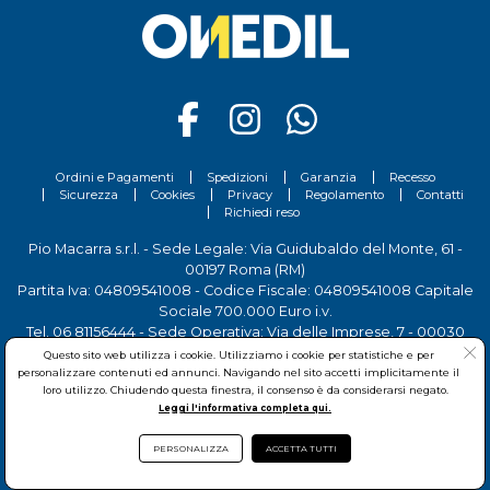
Ordini e Pagamenti
Spedizioni
Garanzia
Recesso
Sicurezza
Cookies
Privacy
Regolamento
Contatti
Richiedi reso
Pio Macarra s.r.l. - Sede Legale: Via Guidubaldo del Monte, 61 -
00197 Roma (RM)
Partita Iva: 04809541008 - Codice Fiscale: 04809541008 Capitale
Sociale 700.000 Euro i.v.
Tel.
06 81156444
- Sede Operativa: Via delle Imprese, 7 - 00030
San Cesareo (RM)
Questo sito web utilizza i cookie. Utilizziamo i cookie per statistiche e per
personalizzare contenuti ed annunci. Navigando nel sito accetti implicitamente il
loro utilizzo. Chiudendo questa finestra, il consenso è da considerarsi negato.
Leggi l'informativa completa qui.
PERSONALIZZA
ACCETTA TUTTI
© Pio Macarra s.r.l.
2026Copyright:
www.onedil.it
- All Rights