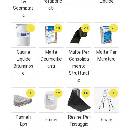
I A
Prefabbric
Liquide
Scompars
Ati
A
3
13
20
25
Guaine
Malte
Malte Per
Malte Per
Liquide
Deumidific
Consolida
Muratura
Bituminos
Anti
Mento
E
Struttural
E
1
12
14
1
Pannelli
Resine Per
Primer
Scale
Eps
Fissaggio