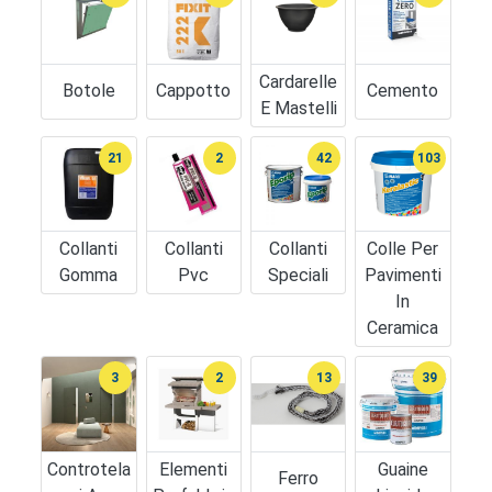
Cardarelle
Botole
Cappotto
Cemento
E Mastelli
21
2
42
103
Collanti
Collanti
Collanti
Colle Per
Gomma
Pvc
Speciali
Pavimenti
In
Ceramica
3
2
13
39
Controtela
Elementi
Guaine
Ferro