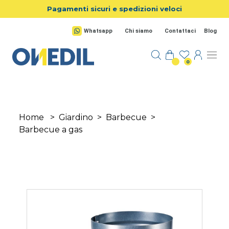
Salta al contenuto principale
Pagamenti sicuri e spedizioni veloci
Whatsapp
Chi siamo
Contattaci
Blog
0
Home
>
Giardino
>
Barbecue
>
Barbecue a gas