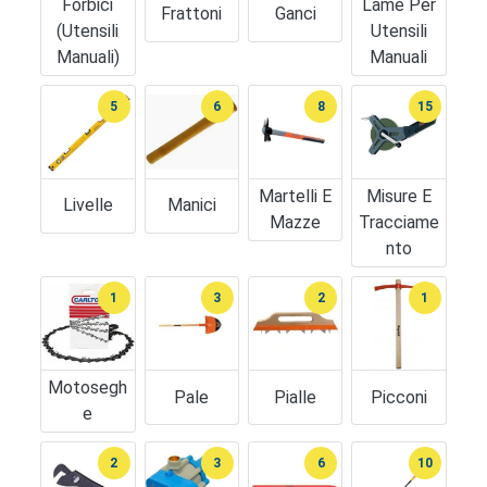
Forbici
Lame Per
Frattoni
Ganci
(utensili
Utensili
Manuali)
Manuali
5
6
8
15
Martelli E
Misure E
Livelle
Manici
Mazze
Tracciame
Nto
1
3
2
1
Motosegh
Pale
Pialle
Picconi
E
2
3
6
10