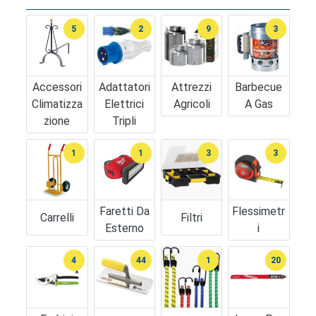
5
2
9
3
Accessori
Adattatori
Attrezzi
Barbecue
Climatizza
Elettrici
Agricoli
A Gas
Zione
Tripli
1
1
3
3
Faretti Da
Flessimetr
Carrelli
Filtri
Esterno
I
4
44
1
20