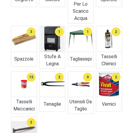
Per Lo
Scarico
Acqua
3
1
1
2
Stufe A
Tasselli
Spazzole
Tagliasiepi
Legna
Chimici
15
2
9
2
Tasselli
Utensili Da
Tenaglie
Vernici
Meccanici
Taglio
2