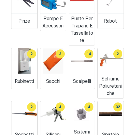
Pompe E
Punte Per
Pinze
Rabot
Accessori
Trapano E
Tassellato
Re
2
3
14
2
Schiume
Rubinetti
Sacchi
Scalpelli
Poliuretani
Che
2
4
4
32
Sistemi
Seghetti
Siliconi
Spatole