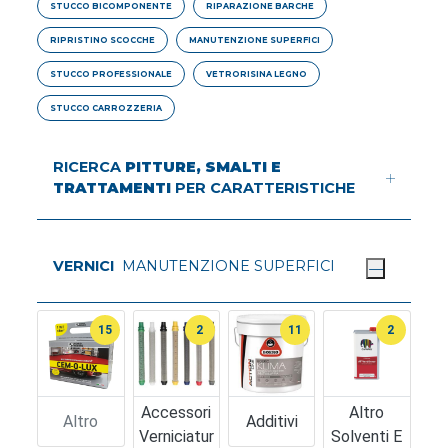
STUCCO BICOMPONENTE
RIPARAZIONE BARCHE
RIPRISTINO SCOCCHE
MANUTENZIONE SUPERFICI
STUCCO PROFESSIONALE
VETRORISINA LEGNO
STUCCO CARROZZERIA
RICERCA
PITTURE, SMALTI E
TRATTAMENTI
PER CARATTERISTICHE
VERNICI
MANUTENZIONE SUPERFICI
15
2
11
2
Accessori
Altro
Altro
Additivi
Verniciatur
Solventi E