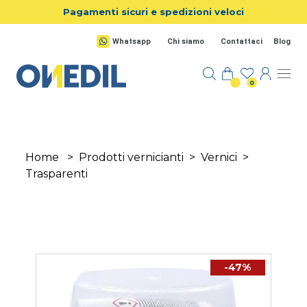
Salta al contenuto principale
Pagamenti sicuri e spedizioni veloci
Whatsapp
Chi siamo
Contattaci
Blog
0
Home
>
Prodotti vernicianti
>
Vernici
>
Trasparenti
-47%