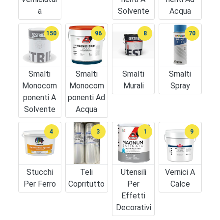
A
Solvente
Acqua
150
96
8
70
Smalti
Smalti
Smalti
Smalti
Monocom
Monocom
Murali
Spray
Ponenti A
Ponenti Ad
Solvente
Acqua
4
3
1
9
Stucchi
Teli
Utensili
Vernici A
Per Ferro
Copritutto
Per
Calce
Effetti
Decorativi