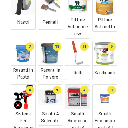
Pitture
Pitture
Nastri
Pennelli
Anticonde
Antimuffa
Nsa
7
13
14
9
Rasanti In
Rasanti In
Rulli
Sanificanti
Pasta
Polvere
4
9
4
3
Sistemi
Smalti A
Smalti
Smalti
Per
Solvente
Biocompo
Biocompo
Verniciatur
Nenti A
Nenti Ad