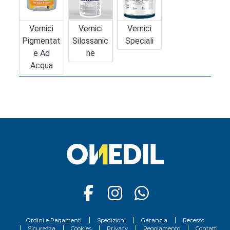
Vernici
Vernici
Vernici
Pigmentat
Silossanic
Speciali
E Ad
He
Acqua
Ordini e Pagamenti
Spedizioni
Garanzia
Recesso
Sicurezza
Cookies
Privacy
Regolamento
Contatti