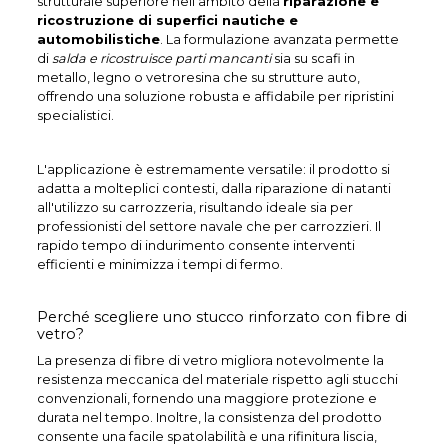
strutturale superiore nell'ambito della
riparazione e
ricostruzione di superfici nautiche e
automobilistiche
. La formulazione avanzata permette
di
salda e ricostruisce parti mancanti
sia su scafi in
metallo, legno o vetroresina che su strutture auto,
offrendo una soluzione robusta e affidabile per ripristini
specialistici.
L'applicazione è estremamente versatile: il prodotto si
adatta a molteplici contesti, dalla riparazione di natanti
all'utilizzo su carrozzeria, risultando ideale sia per
professionisti del settore navale che per carrozzieri. Il
rapido tempo di indurimento consente interventi
efficienti e minimizza i tempi di fermo.
Perché scegliere uno stucco rinforzato con fibre di
vetro?
La presenza di fibre di vetro migliora notevolmente la
resistenza meccanica del materiale rispetto agli stucchi
convenzionali, fornendo una maggiore protezione e
durata nel tempo. Inoltre, la consistenza del prodotto
consente una facile spatolabilità e una rifinitura liscia,