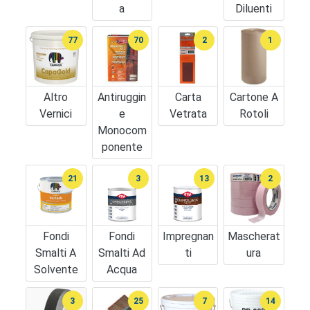
A
Diluenti
77
70
2
1
Altro
Antiruggin
Carta
Cartone A
Vernici
E
Vetrata
Rotoli
Monocom
Ponente
21
3
13
2
Fondi
Fondi
Impregnan
Mascherat
Smalti A
Smalti Ad
Ti
Ura
Solvente
Acqua
3
25
7
14