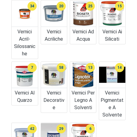
34
20
25
15
Vernici
Vernici
Vernici Ad
Vernici Ai
Acril-
Acriliche
Acqua
Silicati
Silossanic
He
7
58
13
14
Vernici Al
Vernici
Vernici Per
Vernici
Quarzo
Decorativ
Legno A
Pigmentat
E
Solventi
E A
Solvente
42
29
6