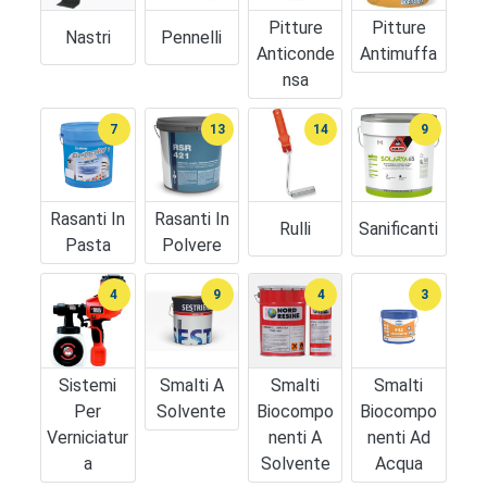
Pitture
Pitture
Nastri
Pennelli
Anticonde
Antimuffa
Nsa
7
13
14
9
Rasanti In
Rasanti In
Rulli
Sanificanti
Pasta
Polvere
4
9
4
3
Sistemi
Smalti A
Smalti
Smalti
Per
Solvente
Biocompo
Biocompo
Verniciatur
Nenti A
Nenti Ad
A
Solvente
Acqua