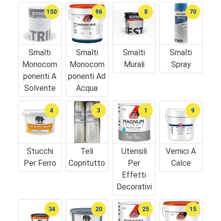
150
96
8
70
Smalti
Smalti
Smalti
Smalti
Monocom
Monocom
Murali
Spray
Ponenti A
Ponenti Ad
Solvente
Acqua
4
3
1
9
Stucchi
Teli
Utensili
Vernici A
Per Ferro
Copritutto
Per
Calce
Effetti
Decorativi
34
20
25
15