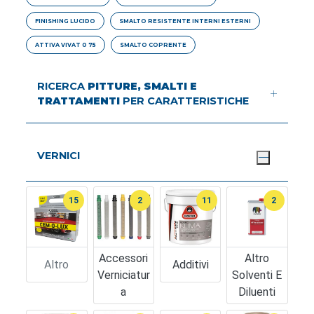
FINISHING LUCIDO
SMALTO RESISTENTE INTERNI ESTERNI
ATTIVA VIVAT 0 75
SMALTO COPRENTE
RICERCA
PITTURE, SMALTI E
TRATTAMENTI
PER CARATTERISTICHE
VERNICI
15
2
11
2
Accessori
Altro
Altro
Additivi
Verniciatur
Solventi E
A
Diluenti