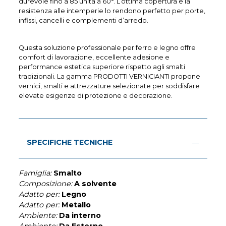
durevole fino a 85 unità a 60°. L’ottima copertura e la
resistenza alle intemperie lo rendono perfetto per porte,
infissi, cancelli e complementi d’arredo.
Questa soluzione professionale per ferro e legno offre
comfort di lavorazione, eccellente adesione e
performance estetica superiore rispetto agli smalti
tradizionali. La gamma PRODOTTI VERNICIANTI propone
vernici, smalti e attrezzature selezionate per soddisfare
elevate esigenze di protezione e decorazione.
SPECIFICHE TECNICHE
Famiglia:
Smalto
Composizione:
A solvente
Adatto per:
Legno
Adatto per:
Metallo
Ambiente:
Da interno
Ambiente:
Da Esterno