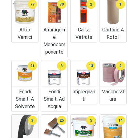
77
70
2
1
Altro
Antiruggin
Carta
Cartone A
Vernici
E
Vetrata
Rotoli
Monocom
Ponente
21
3
13
2
Fondi
Fondi
Impregnan
Mascherat
Smalti A
Smalti Ad
Ti
Ura
Solvente
Acqua
3
25
5
14