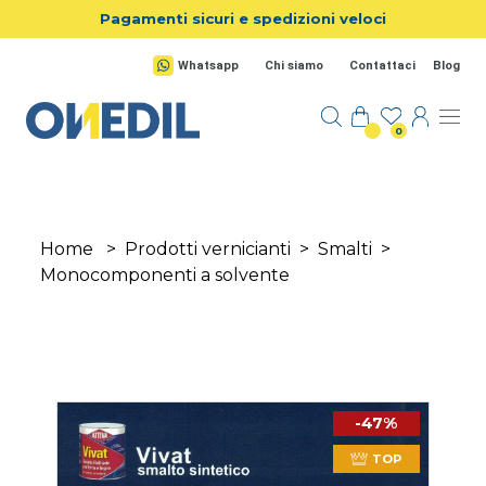
Salta al contenuto principale
Pagamenti sicuri e spedizioni veloci
Whatsapp
Chi siamo
Contattaci
Blog
0
Home
>
Prodotti vernicianti
>
Smalti
>
Monocomponenti a solvente
-47%
TOP