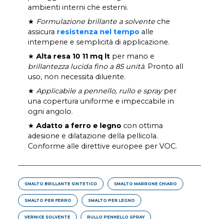
ambienti interni che esterni.
★
Formulazione brillante a solvente
che
assicura
resistenza nel tempo
alle
intemperie e semplicità di applicazione.
★
Alta resa 10 11 mq lt
per mano e
brillantezza lucida fino a 85 unità
. Pronto all
uso, non necessita diluente.
★
Applicabile a pennello, rullo e spray
per
una copertura uniforme e impeccabile in
ogni angolo.
★
Adatto a ferro e legno
con ottima
adesione e dilatazione della pellicola.
Conforme alle direttive europee per VOC.
SMALTO BRILLANTE SINTETICO
SMALTO MARRONE CHIARO
SMALTO PER FERRO
SMALTO PER LEGNO
VERNICE SOLVENTE
RULLO PENNELLO SPRAY