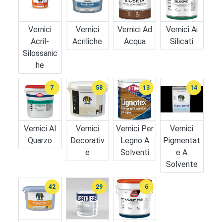
Vernici
Vernici
Vernici Ad
Vernici Ai
Acril-
Acriliche
Acqua
Silicati
Silossanic
He
7
58
13
14
Vernici Al
Vernici
Vernici Per
Vernici
Quarzo
Decorativ
Legno A
Pigmentat
E
Solventi
E A
Solvente
42
29
6