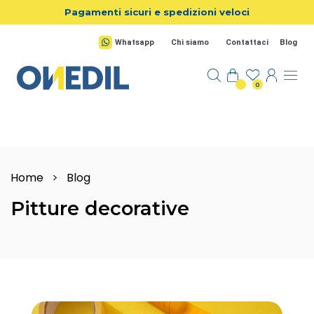
Salta al contenuto principale
Pagamenti sicuri e spedizioni veloci
Whatsapp
Chi siamo
Contattaci
Blog
0
Home
>
Blog
Pitture decorative