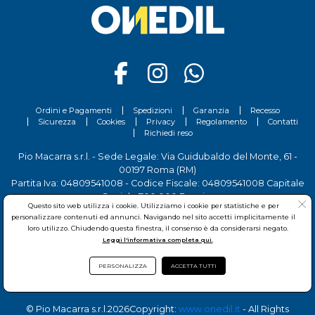
di pitture antimuffa o anticondensa rappresenta un valido supporto
preventivo. È importante ricordare che nessuna pittura, da sola, può
sostituire una corretta ventilazione degli ambienti. Il trattamento chimico e
la prevenzione devono sempre andare di pari passo. Dopo la sanificazione,
mantenere la casa libera dalla muffa richiede alcune attenzioni quotidiane.
Arieggiare regolarmente gli ambienti, ridurre la formazione di condensa e
favorire una temperatura interna più uniforme aiuta a limitare le condizioni
ideali per la proliferazione dei microrganismi. Anche piccoli accorgimenti,
come distanziare i mobili dalle pareti esterne, possono fare la differenza nel
lungo periodo. I prodotti sanificanti antimuffa sono uno strumento
indispensabile per chi vuole eliminare la muffa in modo efficace e duraturo.
Utilizzati correttamente, non si limitano a migliorare l’aspetto delle
superfici, ma contribuiscono a rendere l’ambiente domestico più salubre. La
chiave del successo sta nel rispettare i tempi di applicazione, lasciare
asciugare completamente le superfici e intervenire anche sulle cause
dell’umidità. Solo così è possibile debellare davvero la muffa e ridurre il
rischio che si ripresenti nel tempo. Vuoi eliminare definitivamente la muffa
da casa tua? Scopri la nostra gamma di prodotti dedicati e contattaci per una
Ordini e Pagamenti
Spedizioni
Garanzia
Recesso
consulenza personalizzata.
Sicurezza
Cookies
Privacy
Regolamento
Contatti
Richiedi reso
Pio Macarra s.r.l. - Sede Legale: Via Guidubaldo del Monte, 61 -
00197 Roma (RM)
Partita Iva: 04809541008 - Codice Fiscale: 04809541008 Capitale
Sociale 700.000 Euro i.v.
Questo sito web utilizza i cookie. Utilizziamo i cookie per statistiche e per
Tel.
06 81156444
- Sede Operativa: Via delle Imprese, 7 - 00030
personalizzare contenuti ed annunci. Navigando nel sito accetti implicitamente il
San Cesareo (RM)
loro utilizzo. Chiudendo questa finestra, il consenso è da considerarsi negato.
Leggi l'informativa completa qui.
PERSONALIZZA
ACCETTA TUTTI
© Pio Macarra s.r.l.
2026Copyright:
www.onedil.it
- All Rights