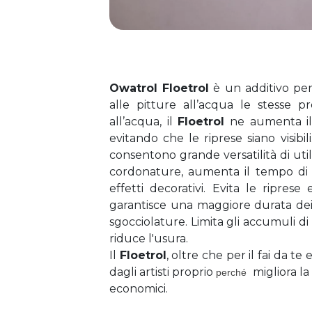
Owatrol Floetrol
 è un additivo per 
alle pitture all’acqua le stesse pro
all’acqua, il 
Floetrol
 ne aumenta il 
evitando che le riprese siano visibil
consentono grande versatilità di util
cordonature, aumenta il tempo di lav
effetti decorativi. Evita le riprese
garantisce una maggiore durata dei c
sgocciolature. Limita gli accumuli di p
riduce l'usura.
Il 
Floetrol
, oltre che per il fai da te
dagli artisti proprio 
  migliora la
perché
economici. 