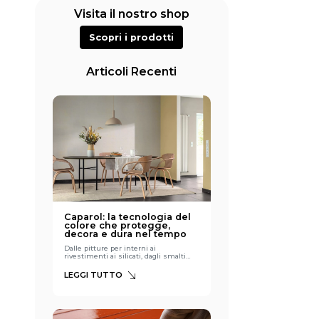
Visita il nostro shop
Scopri i prodotti
Articoli Recenti
Caparol: la tecnologia del
colore che protegge,
decora e dura nel tempo
Dalle pitture per interni ai
rivestimenti ai silicati, dagli smalti
all'acqua ai fondi isolanti: viaggio nella
gamma Caparol, dove tecnologia
LEGGI TUTTO
tedesca e resa estetica si incontrano
per dare valore a ogni superficie.
Scegliere un ciclo di verniciatura
Caparol significa affidarsi a uno dei
marchi più autorevoli nel mondo dei
prodotti vernicianti, capace di