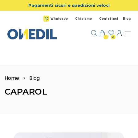
Salta al contenuto principale
Pagamenti sicuri e spedizioni veloci
Whatsapp
Chi siamo
Contattaci
Blog
0
Home
>
Blog
CAPAROL